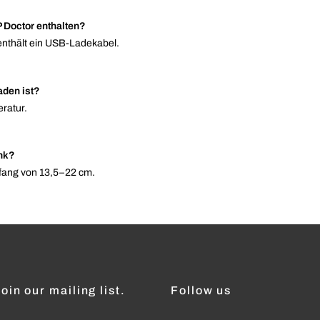
P Doctor enthalten?
nthält ein USB-Ladekabel.
aden ist?
ratur.
enk?
fang von 13,5–22 cm.
oin our mailing list.
Follow us