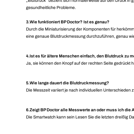
„Blutdruck“ bezieht sich normalerweise auf den Druck in gro
gesundheitliche Probleme.
3.Wie funktioniert BP Doctor? Ist es genau?
Durch die Miniaturisierung der Komponenten für herkömm
eine genaue Blutdruckmessung durchzuführen, genau wie 
4.Ist es für ältere Menschen einfach, den Blutdruck zu
Ja, sie können den Knopf auf der rechten Seite gedrückt 
5.Wie lange dauert die Blutdruckmessung?
Die Messzeit variiert je nach individuellen Unterschied
6.Zeigt BP Doctor alle Messwerte an oder muss ich di
Die Smartwatch kann sein Lesen Sie die letzten dreißig Da