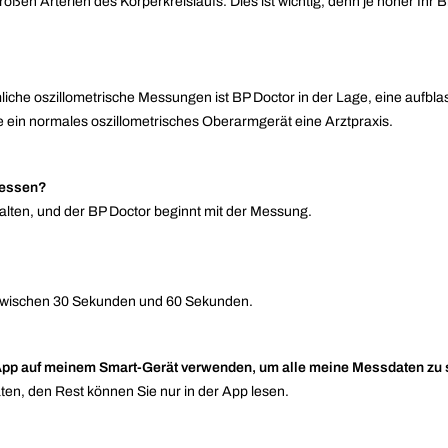
ßen Arterien des Körperkreislaufs. Dies ist wichtig, denn je höher Ihr Blu
liche oszillometrische Messungen ist BP Doctor in der Lage, eine auf
ein normales oszillometrisches Oberarmgerät eine Arztpraxis.
 messen?
halten, und der BP Doctor beginnt mit der Messung.
en zwischen 30 Sekunden und 60 Sekunden.
e App auf meinem Smart-Gerät verwenden, um alle meine Messdaten zu
ten, den Rest können Sie nur in der App lesen.