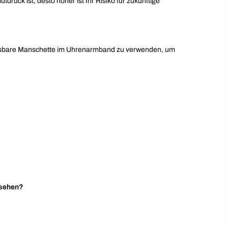
tdruck ist, desto höher ist Ihr Risiko für zukünftige
blasbare Manschette im Uhrenarmband zu verwenden, um
 sehen?