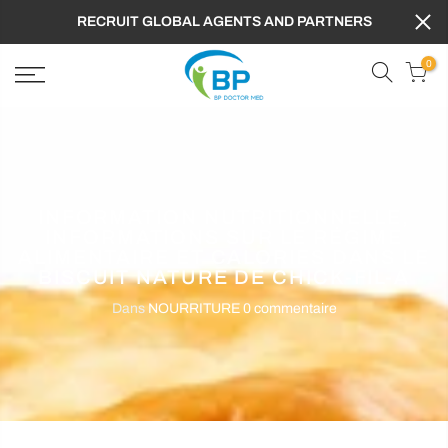
RECRUIT GLOBAL AGENTS AND PARTNERS
0
INFORMATION NUTRITIONNELLE,
INFORMATIONS SUR LE RÉGIME
ALIMENTAIRE ET CALORIES DANS LE
BISCUIT NATURE DE CHICK-FIL-A
Dans
NOURRITURE
0 commentaire