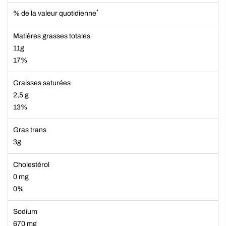
*
% de la valeur quotidienne
Matières grasses totales
11g
17%
Graisses saturées
2,5 g
13%
Gras trans
3g
Cholestérol
0 mg
0%
Sodium
670 mg