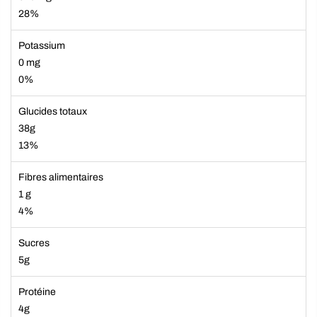
28%
Potassium
0 mg
0%
Glucides totaux
38g
13%
Fibres alimentaires
1 g
4%
Sucres
5g
Protéine
4g